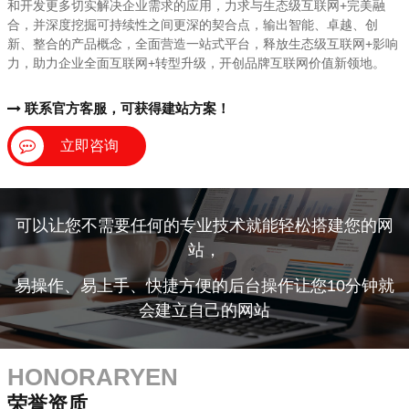
和开发更多切实解决企业需求的应用，力求与生态级互联网+完美融
合，并深度挖掘可持续性之间更深的契合点，输出智能、卓越、创
新、整合的产品概念，全面营造一站式平台，释放生态级互联网+影响
力，助力企业全面互联网+转型升级，开创品牌互联网价值新领地。
联系官方客服，可获得建站方案！
立即咨询
可以让您不需要任何的专业技术就能轻松搭建您的网
站，
易操作、易上手、快捷方便的后台操作让您10分钟就
会建立自己的网站
HONORARYEN
荣誉资质