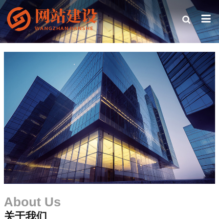
About Us
关于我们