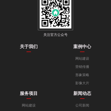
关注官方公众号
关于我们
案例中心
网站建设
营销传播
形象策略
影像大片
服务项目
新闻动态
网站建设
公司新闻